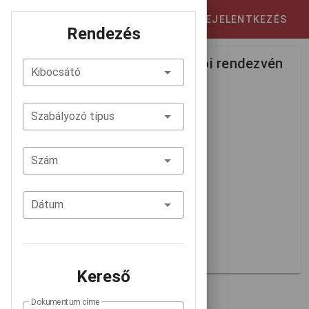
Belső szabályozástár
BEJELENTKEZÉS
Rendezés
Kancellári Utasítás a hallgatói rendezvén
Kibocsátó
yek szabályairól
Szabályozó típus
Szám: 5/2017.
Dátum: 2017-02-02
Szám
Kancellári utasítás
Dátum
Kereső
Dokumentum címe