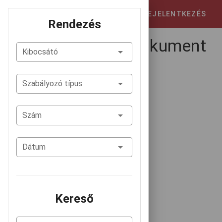
Belső szabályozástár
BEJELENTKEZÉS
Rendezés
Nem találhatók dokument
Kibocsátó
umok!
Szabályozó típus
Szám
Dátum
Kereső