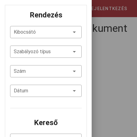
Belső szabályozástár
BEJELENTKEZÉS
Rendezés
Nem találhatók dokument
Kibocsátó
umok!
Szabályozó típus
Szám
Dátum
Kereső