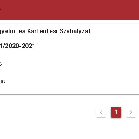
r
gyelmi és Kártérítési Szabályzat
1/2020-2021
6
zat
1